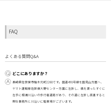
FAQ
よくある質問Q&A
どこにありますか？
長崎県佐世保市柚木元町2268です。国道498号線を国見山方面へ、
ヤマト運輸様佐世保大野センター方面に左折し、橋を渡ったすぐに
左手に相浦川沿いの歩行者道路があり、その道に左折し直進すると
弊社事務所と川沿いに駐車場がございます。